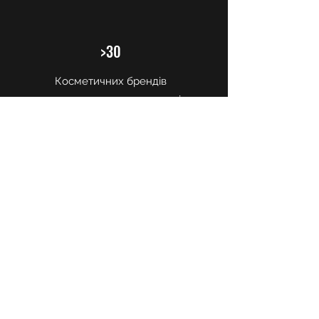
>30
Косметичних брендів
використовуємо в навчанні
ВСЕ ЩЕ Є СУМНІВИ?
Краще познайомитися з нами та
перестати сумніватися у своїх
можливостях допоможе
безкоштовна
консультація.
Запишіться зараз і Ви
дізнаєтесь:
Як відбуваються заняття