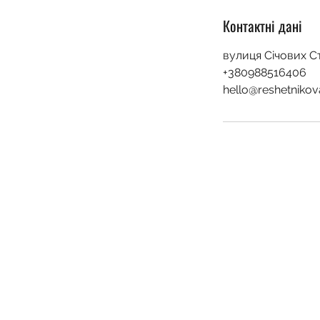
Контактні дані
вулиця Січових Ст
+380988516406
hello@reshetniko
©2023 VIKTORIIA RESHETNIKOVA | M