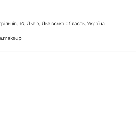
рільців, 10, Львів, Львівська область, Україна
va.makeup
akeup & Education | Авторскі курси макіяжу та бровіста | Школа в
Договір публічної оферти