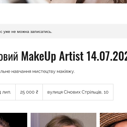
с уже не можна записатись.
овий MakeUp Artist 14.07.20
льне навчання мистецтву макіяжу.
25 000
українських
 лип.
Д
25 000 ₴
вулиця Січових Стрільців, 10
гривень
а
т
а
п
о