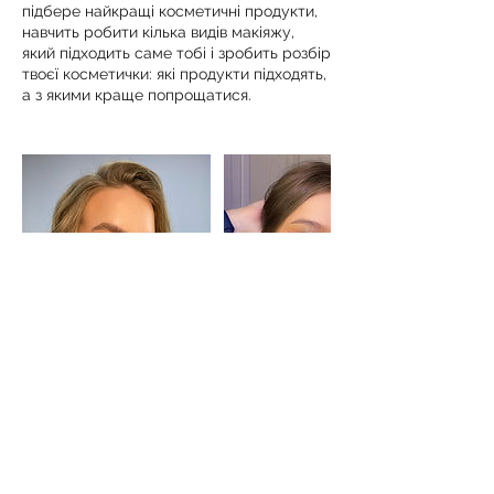
підбере найкращі косметичні продукти,
навчить робити кілька видів макіяжу,
який підходить саме тобі і зробить розбір
твоєї косметички: які продукти підходять,
а з якими краще попрощатися.
Контактні дані
вулиця Січових Стрільців, 10, Львів,
Львівська область, Україна
+380988516406