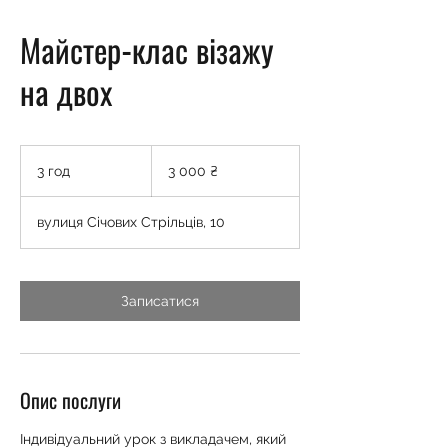
Майстер-клас візажу
на двох
3 000
українських
3 год
3
3 000 ₴
гривень
г
о
вулиця Січових Стрільців, 10
д
Записатися
Опис послуги
Індивідуальний урок з викладачем, який